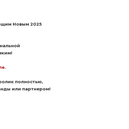
ющим Новым 2025
ональной
зким!
ле.
ролик полностью,
анды или партнером!