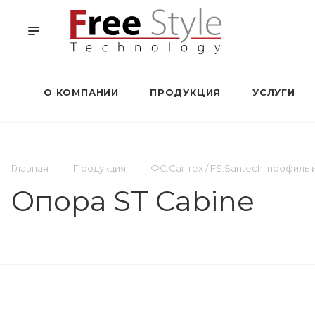
О КОМПАНИИ
ПРОДУКЦИЯ
УСЛУГИ
Главная
Продукция
ФС.Сантех / FS.Santech, профил
Опора ST Cabine