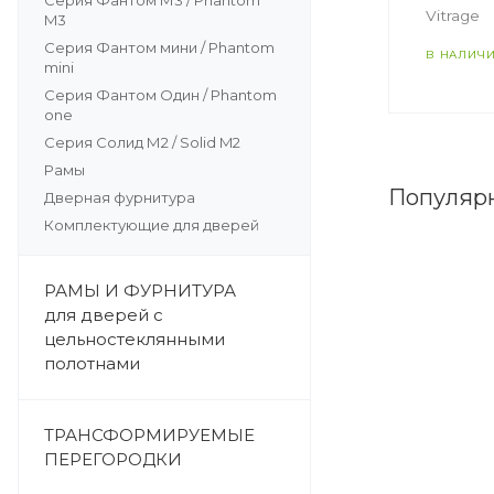
Серия Фантом М3 / Phantom
Vitrage
M3
Серия Фантом мини / Phantom
В НАЛИЧ
mini
Серия Фантом Один / Phantom
one
Серия Солид М2 / Solid M2
Рамы
Популяр
Дверная фурнитура
Комплектующие для дверей
РАМЫ И ФУРНИТУРА
для дверей с
цельностеклянными
полотнами
ТРАНСФОРМИРУЕМЫЕ
ПЕРЕГОРОДКИ