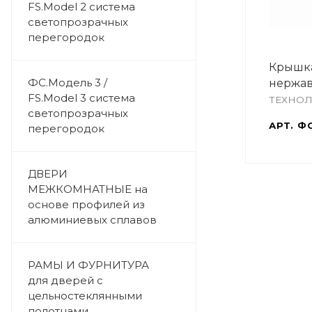
FS.Model 2 система
светопрозрачных
перегородок
Крышка
ФС.Модель 3 /
нержав
FS.Model 3 система
ТЕХНО
светопрозрачных
АРТ.
ФС
перегородок
ДВЕРИ
МЕЖКОМНАТНЫЕ на
основе профилей из
алюминиевых сплавов
РАМЫ И ФУРНИТУРА
для дверей с
цельностеклянными
полотнами