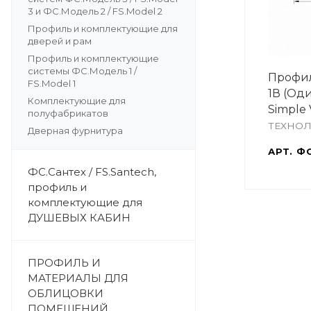
3 и ФС.Модель 2 / FS.Model 2
Профиль и комплектующие для
дверей и рам
Профиль и комплектующие
системы ФС.Модель 1 /
Профил
FS.Model 1
1В (Од
Комплектующие для
Simple 
полуфабрикатов
ТЕХНО
Дверная фурнитура
АРТ.
ФС
ФС.Сантех / FS.Santech,
профиль и
комплектующие для
ДУШЕВЫХ КАБИН
ПРОФИЛЬ И
МАТЕРИАЛЫ ДЛЯ
ОБЛИЦОВКИ
ПОМЕЩЕНИЙ