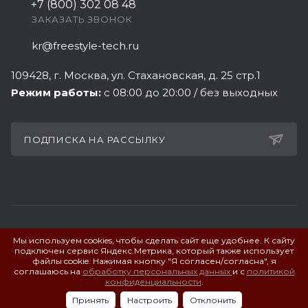
+7 (800) 302 08 48
ЗАКАЗАТЬ ЗВОНОК
kr@freestyle-tech.ru
109428
, г.
Москва
,
ул. Стахановская, д. 25 стр.1
Режим работы:
с 08:00 до 20:00 / без выходных
ПОДПИСКА НА РАССЫЛКУ
Мы используем cookies, чтобы сделать сайт еще удобнее. К сайту
ПОЛИТИКА КОНФИДЕНЦИАЛЬНОСТИ
подключен сервис Яндекс.Метрика, который также использует
файлы cookie. Нажимая кнопку "Я согласен/согласна", я
соглашаюсь на
обработку персональных данных
и с
политикой
© 2026 Фристайл Технолоджи. Все права защищены.
конфиденциальности
.
Принять
Настроить
Отклонить