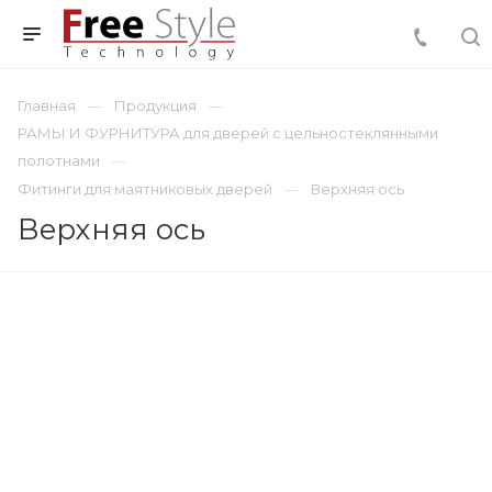
Главная
Продукция
РАМЫ И ФУРНИТУРА для дверей с цельностеклянными
полотнами
Фитинги для маятниковых дверей
Верхняя ось
Верхняя ось