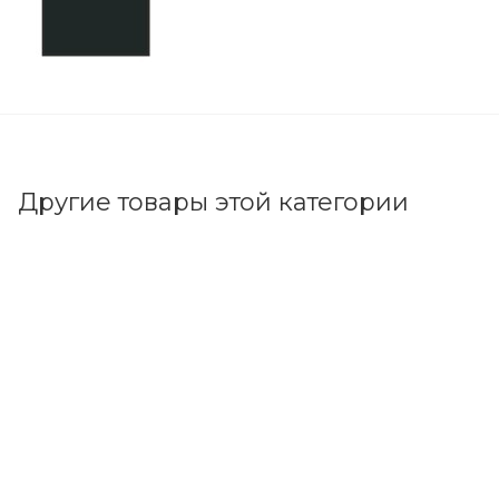
RAL 7021 Муар
н/о или любой RAL по запросу
Другие товары этой категории