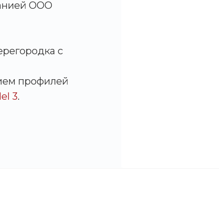
анией ООО
ерегородка с
ием профилей
el 3
.