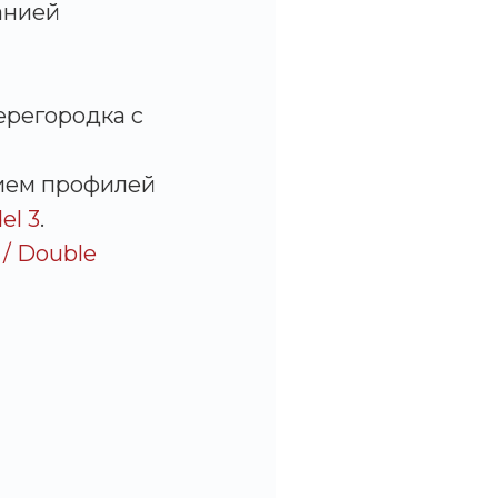
анией
ерегородка с
ием профилей
el 3
.
/ Double