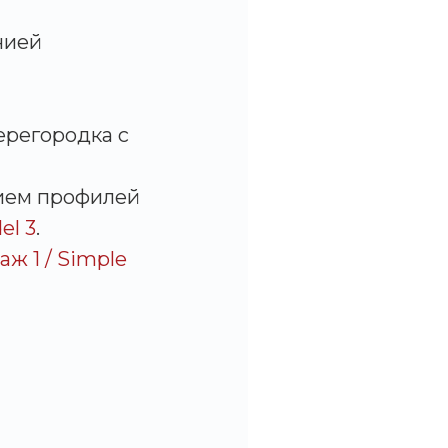
нией
ерегородка с
ием профилей
el 3
.
ж 1 / Simple