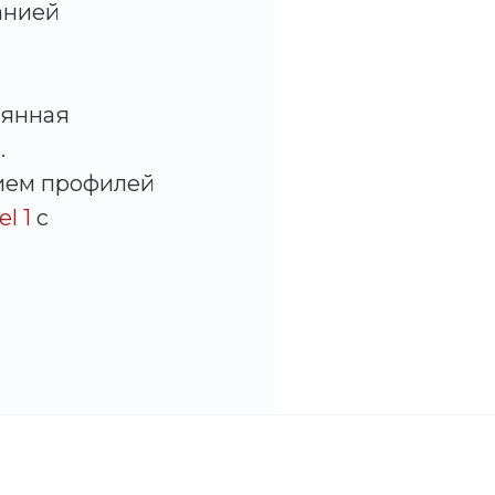
анией
лянная
.
ием профилей
l 1
с