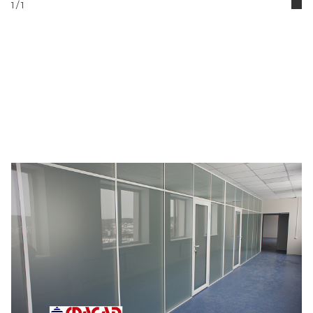
1
/ 1