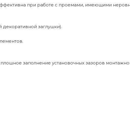
эффективна при работе с проемами, имеющими неровно
й декоративной заглушки).
лементов.
плошное заполнение установочных зазоров монтажной 