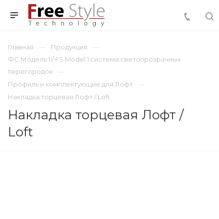
Главная
Продукция
ФС.Модель 1 / FS.Model 1 система светопрозрачных
перегородок
Профиль и комплектующие для Лофт
Накладка торцевая Лофт / Loft
Накладка торцевая Лофт /
Loft