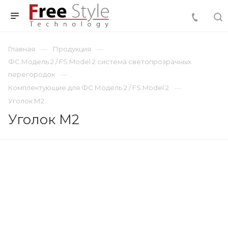
Главная
Продукция
ФС.Модель 2 / FS.Model 2 система светопрозрачных
перегородок
Комплектующие для ФС.Модель 2 / FS.Model 2
Уголок М2
Уголок М2