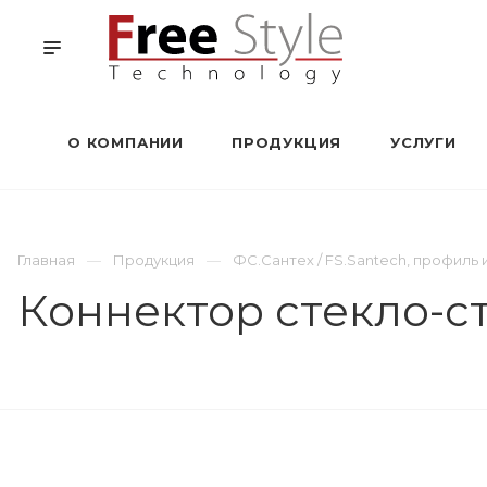
О КОМПАНИИ
ПРОДУКЦИЯ
УСЛУГИ
Главная
Продукция
ФС.Сантех / FS.Santech, профил
Коннектор стекло-ст