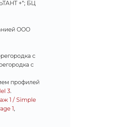
ТАНТ +"; БЦ
анией ООО
ерегородка с
регородка с
ием профилей
el 3
.
ж 1 / Simple
age 1
,