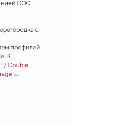
анией ООО
ерегородка с
ием профилей
el 3
.
 / Double
rage 2
.