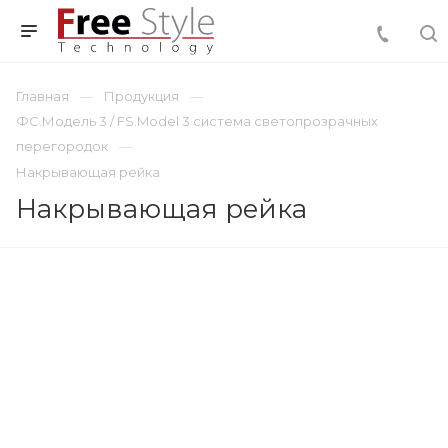
Главная
Продукция
ФС.Модель 3 / FS.Model 3 система светопрозрачных
перегородок
Накрывающая рейка
Накрывающая рейка