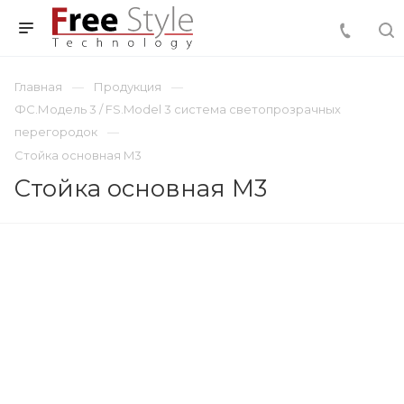
Главная
Продукция
ФС.Модель 3 / FS.Model 3 система светопрозрачных
перегородок
Стойка основная M3
Стойка основная M3