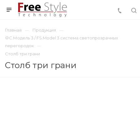
Главная
Продукция
ФС.Модель 3 / FS.Model 3 система светопрозрачных
перегородок
Столб три грани
Столб три грани